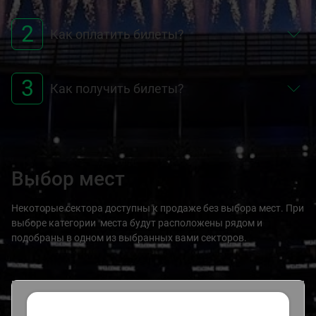
2
Как оплатить билеты?
3
Как получить билеты?
Выбор мест
Некоторые сектора доступны к продаже без выбора мест. При
выборе категории места будут расположены рядом и
подобраны в одном из выбранных вами секторов.