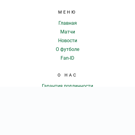
МЕНЮ
Главная
Матчи
Новости
О футболе
Fan-ID
О НАС
Гарантия подлинности
Доставка и оплата
Оферта
Контакты
КОЛ-ВО БИЛЕТОВ:
ШТ
СУММА:
₽
от
₽
ОТКРЫТЬ
СЕКТОР
КОНТАКТЫ
Оформить заказ